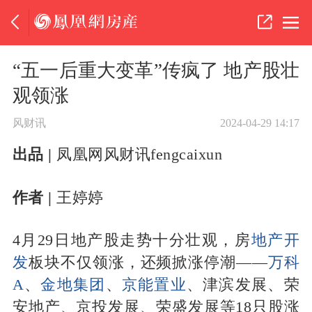
“五一后重大变革”传疯了 地产股壮
观领涨
风财讯
2024-04-29 14:17
出品 |
凤凰网风财讯fengcaixun
作者 |
王婷婷
4月29日地产股走势十分壮观，房
地产开
发
板块不仅领涨，还频掀涨停潮——
万科
A
、
金地集团
、
京能置业
、津滨发展、荣
安地产、京投发展、荣盛发展等18只股涨