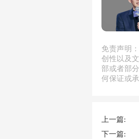
设“好
加大新
定市场
免责声明
创性以及
部或者部
何保证或
以深圳
出让，
质地块
上一篇:
容积率
下一篇: