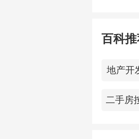
共配套
深圳一
百科推
容积
品，房
地产开
引更多
另据不
州、重