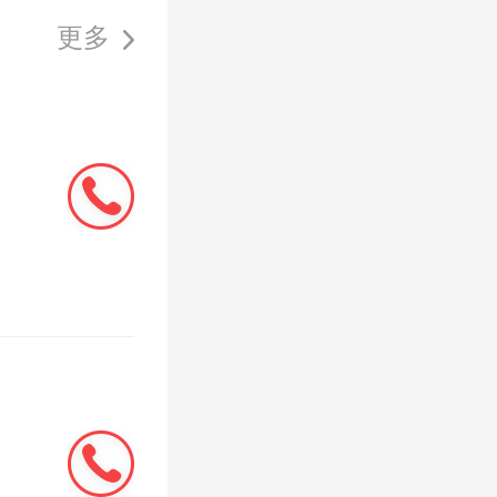
个城市的
更多
指研究院
让金合计
海，平均
6月重点
中，上
元，核心