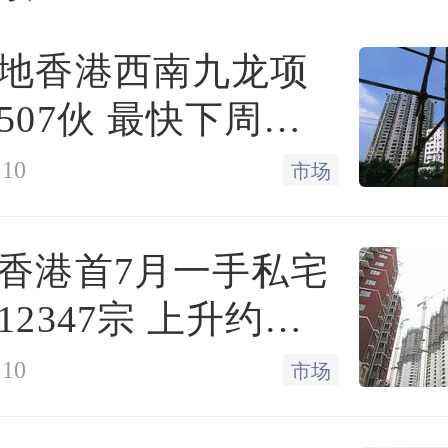
中4宗地块均被敏捷集团收
地香港西南九龙项
研究中心公布的前5月房企
507伙 最快下周开
中，拿地金额百强中有接
:10
市场
。
香港首7月一手私宅
家民营房企的营销部负责
2347宗 上升约
民营房企不能比“规模”，
:10
市场
耕，目标明确，即使拿地