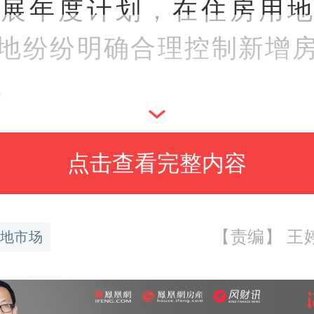
发展年度计划，在住房用地
地纷纷明确合理控制新增
。
个城市的
土地供应
量有所
点击查看完整内容
梳理多个重点城市的2025
计划时发现，各个城市对于
【责编】 王婷婷
地市场
要求明显提高。不少城市表
房子”建设。例如，北京提