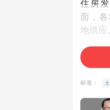
住房
面，各
地供应
尽管多
记者在
展年度
标签：
土
量”的
快“好