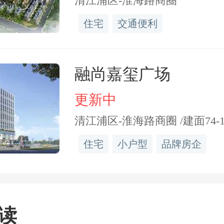
清江浦区-淮海路商圈
，由于房地产市场处于调
住宅
交通便利
中小民营房企在土地市场上
融尚嘉玺广场
得注意的是，沉寂许久的
更新中
始重回土地市场。据不完
清江浦区-淮海路商圈 /建面74-1
团
、
滨江集团
、海成集团
住宅
小户型
品牌房企
出现在土拍现场。5月23日
集中出让3宗涉宅用地，均
。5月30日，广州出让5
读