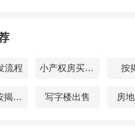
，有助于提高房企拿地的
家大型房企的营销负责人
荐
率意味着地块能够做出更高
企也有机会做出更出彩的
发流程
小产权房买卖合同
按
客户，从而实现溢价。
二手房按揭过户流程
写字楼出售
房地
完全统计，上海、杭州、
庆、
武汉
等重点城市在5月