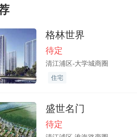
出让，市场热度持续，多
荐
地块也竞拍出高溢价。中
格林世界
显示，5月杭州住宅用地出
待定
亿元，单月出让金仅次于上
清江浦区-大学城商圈
达到25.1%。截至6月3日，
住宅
已公告的居住用地待拍清单
州、北京起始价均超百亿
盛世名门
拍热度有望延续。
待定