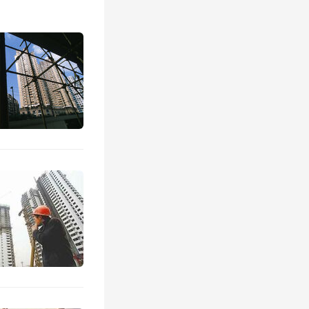
入囊中。
新增货值
近三成民
人对记者
会聚焦于
也会选择