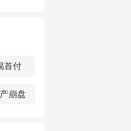
积极性。
表示，低
端的产
产品，吸
揭首付
产崩盘
成都、福
进行了住