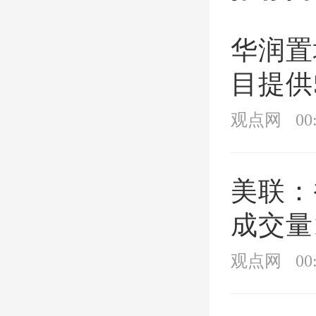
地，其
华润置
克而瑞
目提供
排行榜
价
观点网
00
企现身
美联：
深圳一
成交量1
表示，
9.3%
观点网
00
区域深