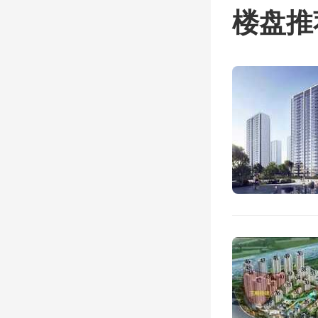
宅地块
楼盘推
核心区
的数据
达93
溢价率
城市
海、杭
地块土