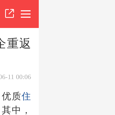
企重返
06-11 00:06
出优质
住
。其中，