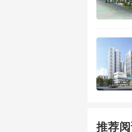
近几年
多数
面。值
已经开
敏捷集
企重新
地市场
企拿下
推荐阅