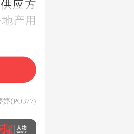
供应方
房地产用
下降，但
年住房发
房子“质
(PO377)
示，要加
出大力建