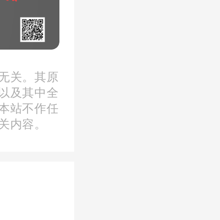
房需求。
力度，稳
无关。其原
以及其中全
本站不作任
关内容。
将在近期
光明的优
住宅地块
交通和公