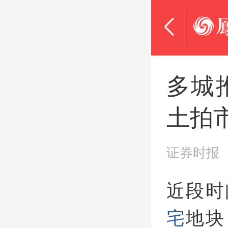
多城
土拍
证券时报
近段时
宅
地块