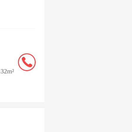
整之中，
鲜有露
民营房企
全统计，
32m²
等民营房
，成都土
被民营房
宗住宅用