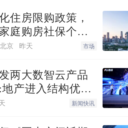
化住房限购政策，
家庭购房社保个税
限下调为一年
北京
昨天
市场
发两大数智云产品
:地产进入结构优化
天
新闻快讯