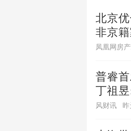
北京优
非京籍
缴纳年
凤凰网房产
普睿首
丁祖昱
阶段
风财讯
昨