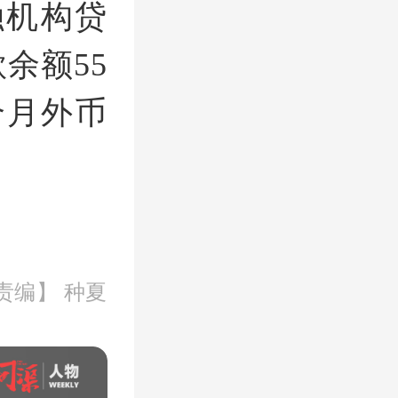
融机构贷
余额55
个月外币
责编】 种夏