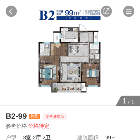
1
/
1
B2-99
待售
变价通知我
参考价格
价格待定
户型
3室 2厅 2卫
建筑面积
99㎡