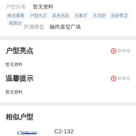
户型分布
暂无资料
南北通透
户型方正
采光充足
大客厅
大主卧
主卧带卫
双阳台
所属楼盘
融尚嘉玺广场
户型亮点
听评论
暂无资料
温馨提示
听评论
暂无资料
相似户型
C2-132