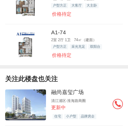
户型方正
大客厅
大主卧
价格待定
A1-74
2室 2厅 1卫 74㎡（建面）
户型方正
采光充足
双阳台
价格待定
关注此楼盘也关注
融尚嘉玺广场
清江浦区-淮海路商圈
更新中
住宅
小户型
品牌房企