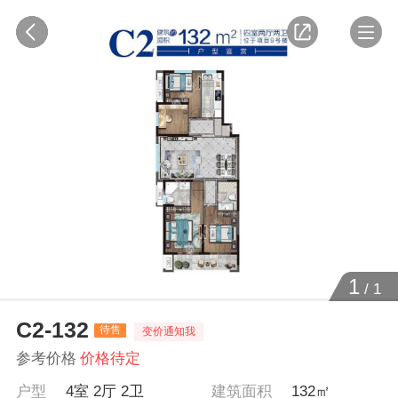
1
/
1
C2-132
待售
变价通知我
参考价格
价格待定
户型
4室 2厅 2卫
建筑面积
132㎡