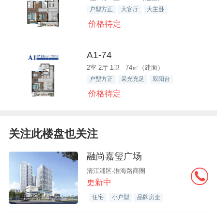
户型方正
大客厅
大主卧
价格待定
A1-74
2室 2厅 1卫 74㎡（建面）
户型方正
采光充足
双阳台
价格待定
关注此楼盘也关注
融尚嘉玺广场
清江浦区-淮海路商圈
更新中
住宅
小户型
品牌房企