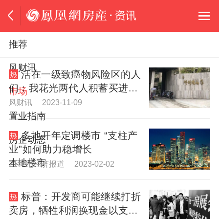
推荐
风财讯
活在一级致癌物风险区的人
们：我花光两代人积蓄买进苏
市场
州“毒区”
风财讯 2023-11-09
置业指南
多地开年定调楼市 “支柱产
房企动态
业”如何助力稳增长
本地楼市
21世纪经济报道 2023-02-02
标普：开发商可能继续打折
卖房，牺牲利润换现金以支撑